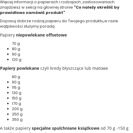
Więcej informacji o papierach i rodzajach ,zastosowaniach
znajdziesz w sekcji na głownej stronie
"Co należy określić by
prawidłowo zamówić produkt"
Dopasuj dobrze rodzaj papieru do Twojego produktu,w razie
wątpliwości służymy poradą
Papiery
niepowlekane offsetowe
70 g
80 g
90 g
120 g
Papiery powlekane
czyli kredy błyszczące lub matowe
80 g
90 g
115 g
130 g
150 g
170 g
200 g
250 g
350 g
A także papiery
specjalne spulchniane książkowe
od 70 g -150 g