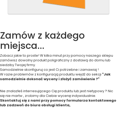
Zamów z każdego
miejsca...
Zobacz jakie to proste! W kilka minut przy pomocy naszego sklepu
zamówisz dowolny produkt poligraficzny z dostawą do domu lub
siedziby Twojej firmy.
Samodzielnie skonfiguruj co jest Ci potrzebne i zamawiaj !
W razie problemów z konfiguracją produktu wejdź do sekcji
"Jak
samodzielnie dokonać wyceny i złożyć zamówienie ?"
Nie znalazłeś interresującego Cię produktu lub jest nietypowy ? Nic
się nie martw , zrobimy dla Ciebie wycenę indywidualnie.
Skontaktuj się z nami przy pomocy formularza kontaktowego
lub zadzwoń do biura obsługi klienta,